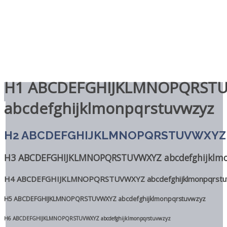
H1 ABCDEFGHIJKLMNOPQRST
abcdefghijklmonpqrstuvwzyz
H2 ABCDEFGHIJKLMNOPQRSTUVWXYZ ab
H3 ABCDEFGHIJKLMNOPQRSTUVWXYZ abcdefghijklmo
H4 ABCDEFGHIJKLMNOPQRSTUVWXYZ abcdefghijklmonpqrstu
H5 ABCDEFGHIJKLMNOPQRSTUVWXYZ abcdefghijklmonpqrstuvwzyz
H6 ABCDEFGHIJKLMNOPQRSTUVWXYZ abcdefghijklmonpqrstuvwzyz